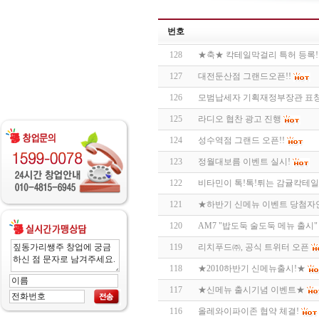
번호
128
★축★ 칵테일막걸리 특허 등록!
127
대전둔산점 그랜드오픈!!
126
모범납세자 기획재정부장관 표
125
라디오 협찬 광고 진행
124
성수역점 그랜드 오픈!!
123
정월대보름 이벤트 실시!
122
비타민이 톡!톡!튀는 감귤칵테일
121
★하반기 신메뉴 이벤트 당첨자
120
AM7 "밥도둑 술도둑 메뉴 출시
119
리치푸드㈜, 공식 트위터 오픈
118
★2010하반기 신메뉴출시!★
117
★신메뉴 출시기념 이벤트★
116
올레와이파이존 협약 체결!