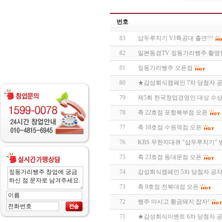
번호
83
삽두루치기 VJ특공대 출연!!!
82
일본동경TV 짚동가리쌩주 촬영
81
짚동가리쌩주 오픈점
80
★감성회식캠페인 7차 당첨자 
79
제5회 한국창업경영인 대상 수
78
축 22호점 포항북부점 오픈
77
축 18호점 수원역점 오픈
76
KBS 무한지대큐 "삽두루치기"
75
축 23호점 동대문점 오픈
74
감성회식캠페인 5차 당첨자 공
73
축 9호점 전북대점 오픈
72
쌩주 마시고 황금돼지 잡자!
71
★감성회식이벤트 6차 당첨자 