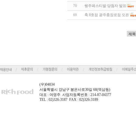
70
쌩주페스티발 당첨자 발표
69
축 8호점 광주충장로점 오픈
(우)04034
서울특별시 강남구 봉은사로30길 68(역삼동)
대표 : 여영주 사업자등록번호 : 214-87-04377
TEL : 02)326-3187 FAX : 02)326-3189