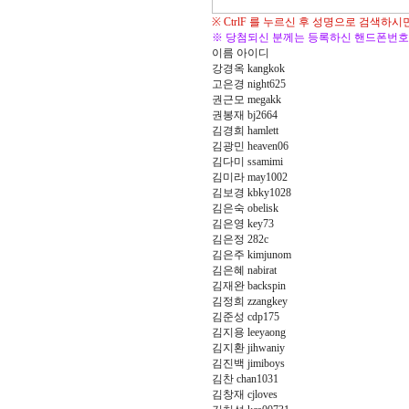
※ CtrlF 를 누르신 후 성명으로 검색하
※ 당첨되신 분께는 등록하신 핸드폰번호
이름 아이디
강경옥 kangkok
고은경 night625
권근모 megakk
권봉재 bj2664
김경희 hamlett
김광민 heaven06
김다미 ssamimi
김미라 may1002
김보경 kbky1028
김은숙 obelisk
김은영 key73
김은정 282c
김은주 kimjunom
김은혜 nabirat
김재완 backspin
김정희 zzangkey
김준성 cdp175
김지용 leeyaong
김지환 jihwaniy
김진백 jimiboys
김찬 chan1031
김창재 cjloves