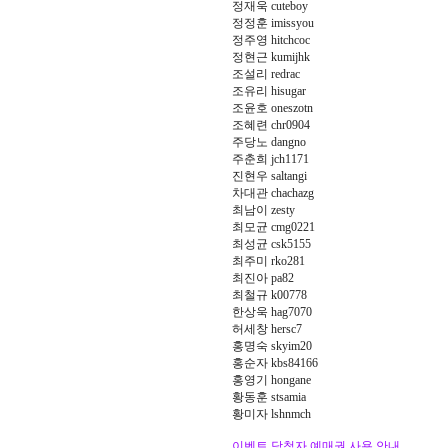
정재욱 cuteboy
정정훈 imissyou
정주영 hitchcoc
정현근 kumijhk
조설리 redrac
조유리 hisugar
조윤호 oneszotn
조혜련 chr0904
주당노 dangno
주춘희 jch1171
진현우 saltangi
차대관 chachazg
최남이 zesty
최모균 cmg0221
최성균 csk5155
최주미 rko281
최진아 pa82
최철규 k00778
한상욱 hag7070
허세창 hersc7
홍명숙 skyim20
홍순자 kbs84166
홍영기 hongane
황동훈 stsamia
황미자 lshnmch
이벤트 당첨자 예매권 사용 안내