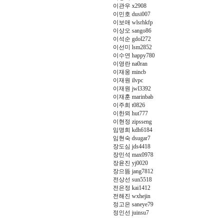
이관우 x2908
이민호 dusi007
이보애 wlsrhkfp
이상오 sango86
이석순 gdol272
이선미 lsm2852
이수연 happy780
이영란 na0ran
이재웅 mincb
이재원 ilvpc
이재원 jwl3392
이재훈 marinbab
이주희 t0826
이한뫼 hut777
이현정 zipsseng
임명희 kdh6184
임현숙 dsugar7
장도심 jds4418
장민석 max0978
장윤진 yj0020
장으뜸 jang7812
전상선 sun5518
전은정 kai1412
전해진 wxhejin
정고은 saneye79
정인선 juinsu7