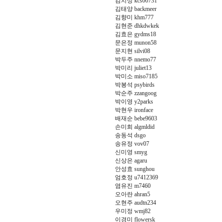
김치성 kcs00731
김태양 backmeer
김향미 khm777
김현준 dhkdwkek
김효은 gydms18
문은정 munon58
문지현 silvi08
박두주 nnemo77
박미리 juliet13
박미소 miso7185
박봉석 psybirds
박순주 zzangoog
박이영 y2parks
박현우 ironface
배재순 bebe9603
손미희 algmldid
송동석 dsgo
송유정 vov07
신미영 smyg
신상은 agaru
안성효 sunghou
엄호정 u7412369
염유진 m7460
오아란 ahran5
오현주 audtn234
우미정 wmj82
이경미 flowersk