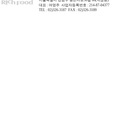
서울특별시 강남구 봉은사로30길 68(역삼동)
대표 : 여영주 사업자등록번호 : 214-87-04377
TEL : 02)326-3187 FAX : 02)326-3189