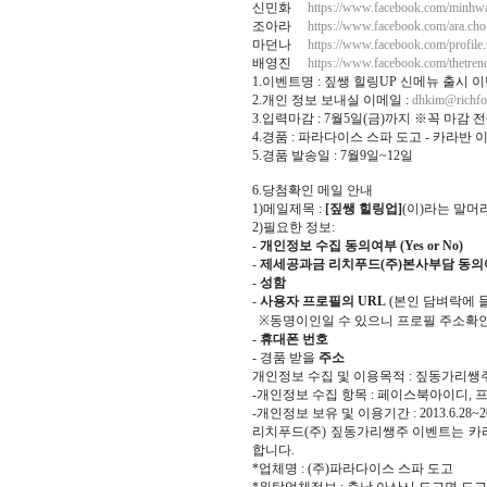
신민화
https://www.facebook.com/minhw
조아라
https://www.facebook.com/ara.cho
마던나
https://www.facebook.com/profi
배영진
https://www.facebook.com/thetren
1.이벤트명 : 짚쌩 힐링UP 신메뉴 출시 
2.개인 정보 보내실 이메일 :
dhkim@richfo
3.입력마감 : 7월5일(금)까지 ※꼭 마감 
4.경품 : 파라다이스 스파 도고 - 카라반 이
5.경품 발송일 : 7월9일~12일
6.당첨확인 메일 안내
1)메일제목 :
[짚쌩 힐링업]
(이)라는 말
2)필요한 정보:
-
개인정보 수집 동의여부 (Yes or No)
-
제세공과금 리치푸드(주)본사부담 동의여부 (
-
성함
-
사용자 프로필의 URL
(본인 담벼락에 
※동명이인일 수 있으니 프로필 주소확인
-
휴대폰 번호
- 경품 받을
주소
개인정보 수집 및 이용목적 : 짚동가리
-개인정보 수집 항목 : 페이스북아이디, 
-개인정보 보유 및 이용기간 : 2013.6.28~201
리치푸드(주) 짚동가리쌩주 이벤트는 카
합니다.
*업체명 : (주)파라다이스 스파 도고