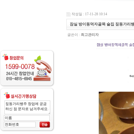
작성일 : 17-11-28 10:14
잠실 방이동먹자골목 술집 짚동가리쌩
글쓴이 :
최고관리자